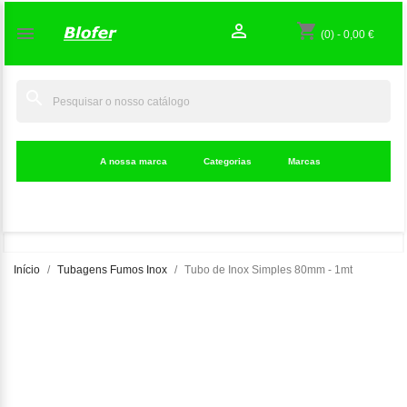

shopping_cart

(0)
-
0,00 €
search
A nossa marca
Categorias
Marcas
Início
Tubagens Fumos Inox
Tubo de Inox Simples 80mm - 1mt