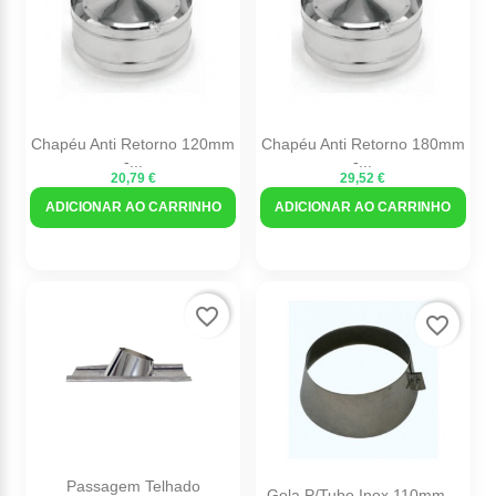
Chapéu Anti Retorno 120mm
Chapéu Anti Retorno 180mm
-...
-...
20,79 €
29,52 €
ADICIONAR AO CARRINHO
ADICIONAR AO CARRINHO
favorite_border
favorite_border
Passagem Telhado
Gola P/Tubo Inox 110mm...