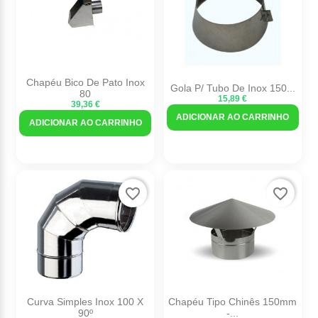
Chapéu Bico De Pato Inox
Gola P/ Tubo De Inox 150...
80
15,89 €
39,36 €
ADICIONAR AO CARRINHO
ADICIONAR AO CARRINHO
favorite_border
favorite_border
Curva Simples Inox 100 X
Chapéu Tipo Chinês 150mm
90º
-...