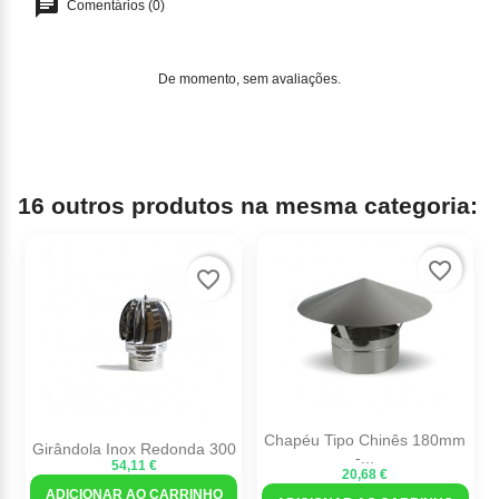
Comentários (0)
De momento, sem avaliações.
16 outros produtos na mesma categoria:
favorite_border
favorite_border
Chapéu Tipo Chinês 180mm
Girândola Inox Redonda 300
-...
54,11 €
20,68 €
ADICIONAR AO CARRINHO