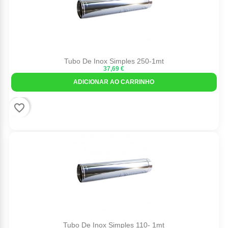
Tubo De Inox Simples 250-1mt
37,69 €
ADICIONAR AO CARRINHO
favorite_border
Tubo De Inox Simples 110- 1mt