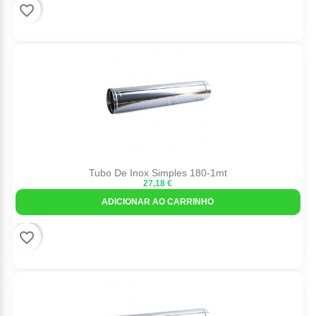
favorite_border
Tubo De Inox Simples 180-1mt
27,18 €
ADICIONAR AO CARRINHO
favorite_border