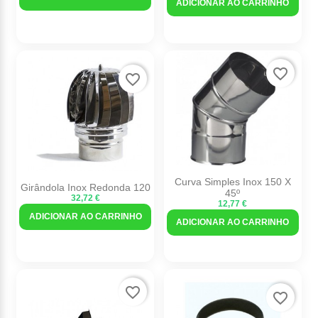
ADICIONAR AO CARRINHO
favorite_border
favorite_border
Curva Simples Inox 150 X
Girândola Inox Redonda 120
45º
32,72 €
12,77 €
ADICIONAR AO CARRINHO
ADICIONAR AO CARRINHO
favorite_border
favorite_border