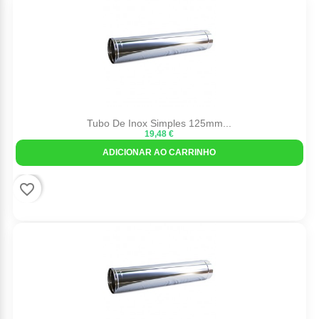
Tubo De Inox Simples 125mm...
19,48 €
ADICIONAR AO CARRINHO
favorite_border