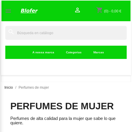

shopping_cart

(0)
-
0,00 €
search
A nossa marca
Categorias
Marcas
Inicio
Perfumes de mujer
PERFUMES DE MUJER
Perfumes de alta calidad para la mujer que sabe lo que
quiere.