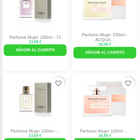
Perfume Mujer 100ml -
Perfume Mujer 100ml - 71
ACQUA...
23,89 €
28,98 €
AÑADIR AL CARRITO
AÑADIR AL CARRITO
favorite_border
favorite_border
Perfume Mujer 100ml -...
Perfume Mujer 100ml -...
23,89 €
28,98 €