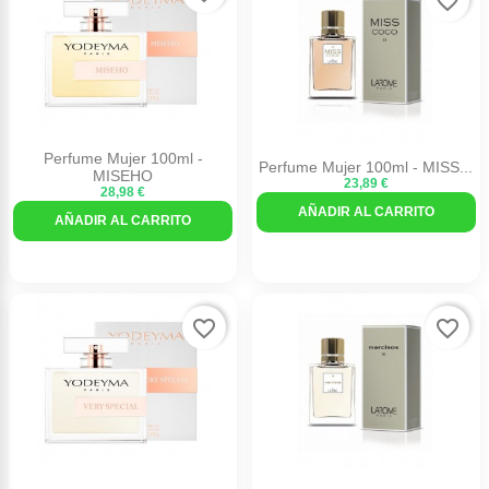
favorite_border
Perfume Mujer 100ml -
Perfume Mujer 100ml - MISS...
MISEHO
23,89 €
28,98 €
AÑADIR AL CARRITO
AÑADIR AL CARRITO
favorite_border
favorite_border