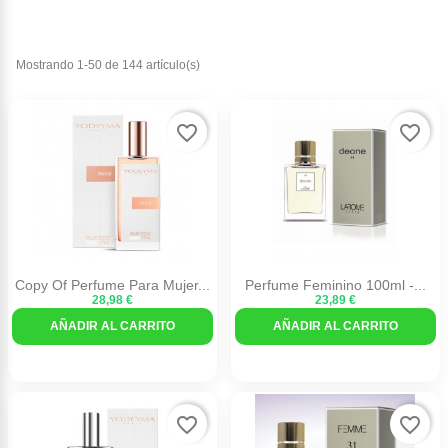
Mostrando 1-50 de 144 artículo(s)
favorite_border
favorite_border
Copy Of Perfume Para Mujer...
Perfume Feminino 100ml -...
28,98 €
23,89 €
AÑADIR AL CARRITO
AÑADIR AL CARRITO
favorite_border
favorite_border