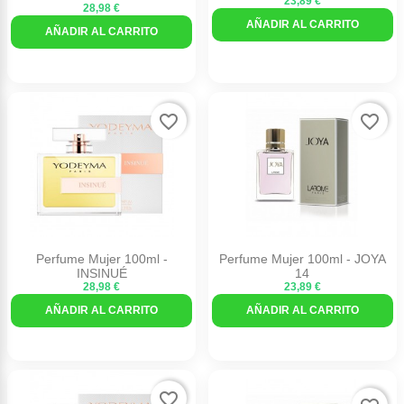
23,89 €
28,98 €
AÑADIR AL CARRITO
AÑADIR AL CARRITO
favorite_border
favorite_border
Perfume Mujer 100ml -
Perfume Mujer 100ml - JOYA
INSINUÉ
14
28,98 €
23,89 €
AÑADIR AL CARRITO
AÑADIR AL CARRITO
favorite_border