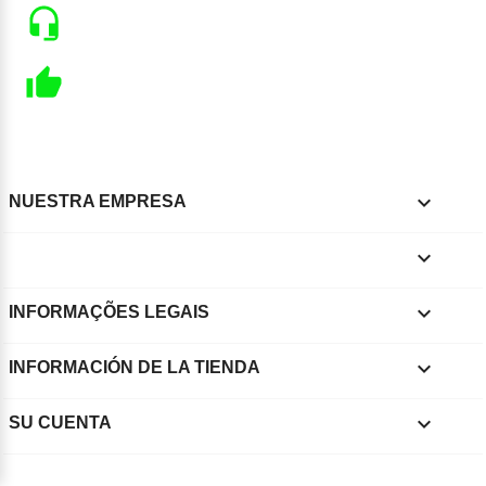

NUESTRA EMPRESA


INFORMAÇÕES LEGAIS
keyboard_arrow_down
INFORMACIÓN DE LA TIENDA

SU CUENTA