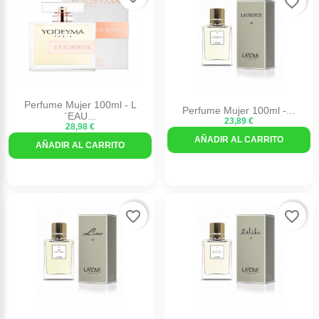
favorite_border
Perfume Mujer 100ml - L
Perfume Mujer 100ml -...
´EAU...
23,89 €
28,98 €
AÑADIR AL CARRITO
AÑADIR AL CARRITO
favorite_border
favorite_border