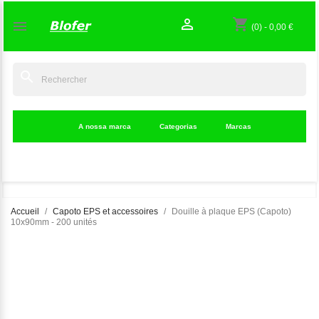

shopping_cart

(0)
-
0,00 €
search
A nossa marca
Categorias
Marcas
Accueil
Capoto EPS et accessoires
Douille à plaque EPS (Capoto)
10x90mm - 200 unités