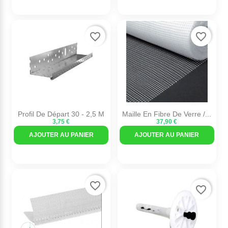
favorite_border
favorite_border
Profil De Départ 30 - 2,5 M
Maille En Fibre De Verre /...
3,75 €
37,90 €
AJOUTER AU PANIER
AJOUTER AU PANIER
favorite_border
favorite_border