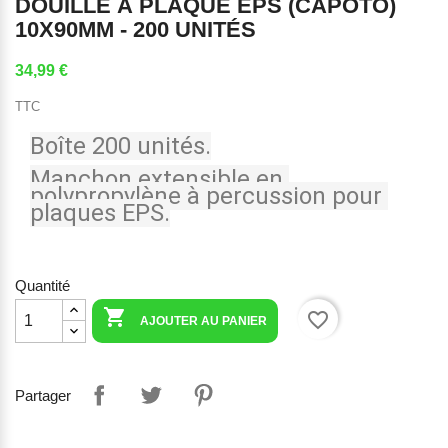
DOUILLE À PLAQUE EPS (CAPOTO)
10X90MM - 200 UNITÉS
34,99 €
TTC
Boîte 200 unités.
Manchon extensible en 
polypropylène à percussion pour 
plaques EPS.
Quantité

favorite_border
AJOUTER AU PANIER
Partager