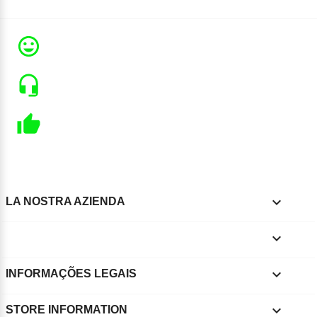

LA NOSTRA AZIENDA


INFORMAÇÕES LEGAIS
keyboard_arrow_down
STORE INFORMATION