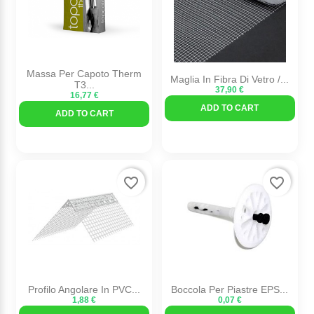
Massa Per Capoto Therm
Maglia In Fibra Di Vetro /...
T3...
37,90 €
16,77 €
ADD TO CART
ADD TO CART
favorite_border
favorite_border
Profilo Angolare In PVC...
Boccola Per Piastre EPS...
1,88 €
0,07 €