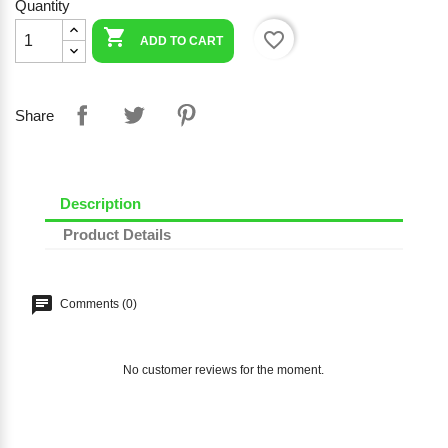
Quantity

favorite_border
ADD TO CART
Share
Description
Product Details
Comments (0)
No customer reviews for the moment.