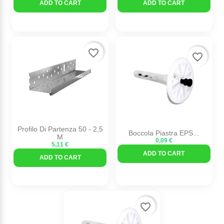
ADD TO CART
ADD TO CART
favorite_border
favorite_border
Profilo Di Partenza 50 - 2,5
Boccola Piastra EPS...
M
0,09 €
5,11 €
ADD TO CART
ADD TO CART
favorite_border