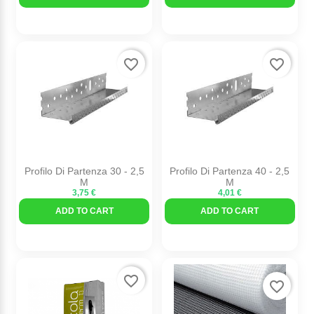
favorite_border
favorite_border
Profilo Di Partenza 30 - 2,5
Profilo Di Partenza 40 - 2,5
M
M
3,75 €
4,01 €
ADD TO CART
ADD TO CART
favorite_border
favorite_border