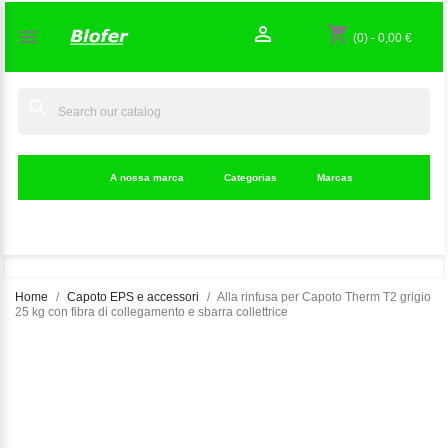

shopping_cart

(0)
-
0,00 €
search
A nossa marca
Categorias
Marcas
Home
Capoto EPS e accessori
Alla rinfusa per Capoto Therm T2 grigio
25 kg con fibra di collegamento e sbarra collettrice