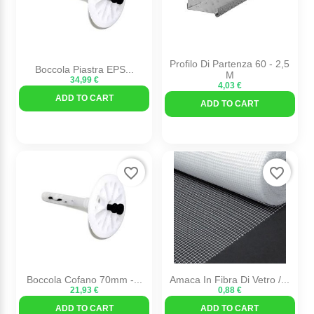
Profilo Di Partenza 60 - 2,5
Boccola Piastra EPS...
M
34,99 €
4,03 €
ADD TO CART
ADD TO CART
favorite_border
favorite_border
Boccola Cofano 70mm -...
Amaca In Fibra Di Vetro /...
21,93 €
0,88 €
ADD TO CART
ADD TO CART