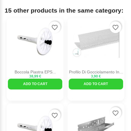
15 other products in the same category:
favorite_border
favorite_border
Boccola Piastra EPS...
Profilo Di Gocciolamento In...
38,99 €
3,90 €
ADD TO CART
ADD TO CART
favorite_border
favorite_border