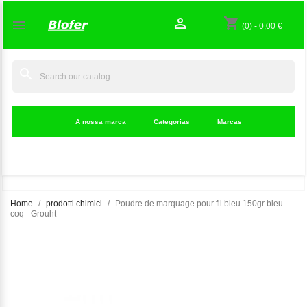

shopping_cart

(0)
-
0,00 €
search
A nossa marca
Categorias
Marcas
Home
prodotti chimici
Poudre de marquage pour fil bleu 150gr bleu
coq - Grouht