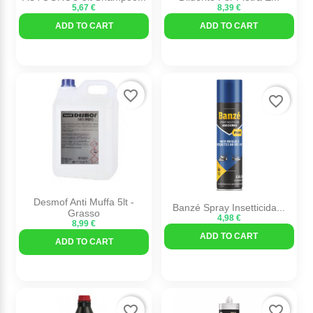
5,67 €
8,39 €
ADD TO CART
ADD TO CART
favorite_border
favorite_border
Desmof Anti Muffa 5lt -
Banzé Spray Insetticida...
Grasso
4,98 €
8,99 €
ADD TO CART
ADD TO CART
favorite_border
favorite_border