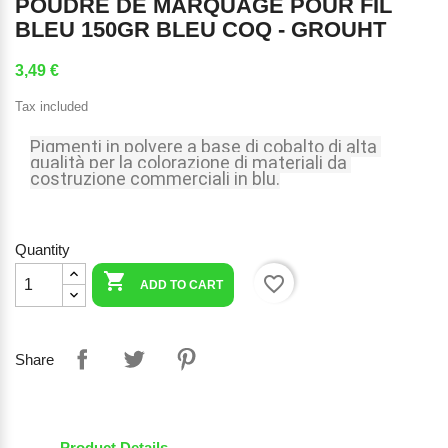
POUDRE DE MARQUAGE POUR FIL
BLEU 150GR BLEU COQ - GROUHT
3,49 €
Tax included
Pigmenti in polvere a base di cobalto di alta 
qualità per la colorazione di materiali da 
costruzione commerciali in blu.
Quantity

favorite_border
ADD TO CART
Share
Product Details