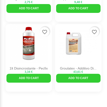
2,75 €
9,48 €
ADD TO CART
ADD TO CART
favorite_border
favorite_border
1lt Disincrostante - Pecfix
Groulatex - Additivo Di...
3,34 €
43,61 €
ADD TO CART
ADD TO CART