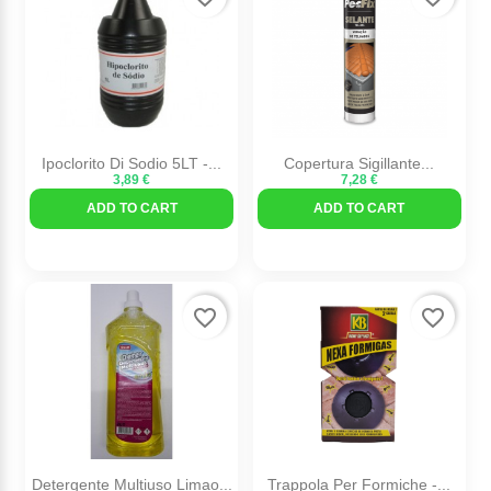
Ipoclorito Di Sodio 5LT -...
Copertura Sigillante...
3,89 €
7,28 €
ADD TO CART
ADD TO CART
favorite_border
favorite_border
Detergente Multiuso Limao...
Trappola Per Formiche -...