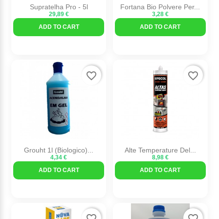
Supratelha Pro - 5l
Fortana Bio Polvere Per...
29,89 €
3,28 €
ADD TO CART
ADD TO CART
favorite_border
favorite_border
Grouht 1l (biologico)...
Alte Temperature Del...
4,34 €
8,98 €
ADD TO CART
ADD TO CART
favorite_border
favorite_border