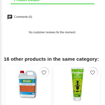
Comments (0)
No customer reviews for the moment.
16 other products in the same category:
favorite_border
favorite_border