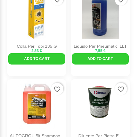
Colla Per Topi 135 G
Liquido Per Pneumatici 1LT
2,53 €
7,55 €
ADD TO CART
ADD TO CART
favorite_border
favorite_border
AUTOGROU 5lt Shampoo...
Diluente Per Pietra E...