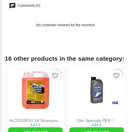
Comments (0)
No customer reviews for the moment.
16 other products in the same category:
favorite_border
favorite_border
AUTOGROU 5lt Shampoo...
Olio Speciale PER /...
5,67 €
4,65 €