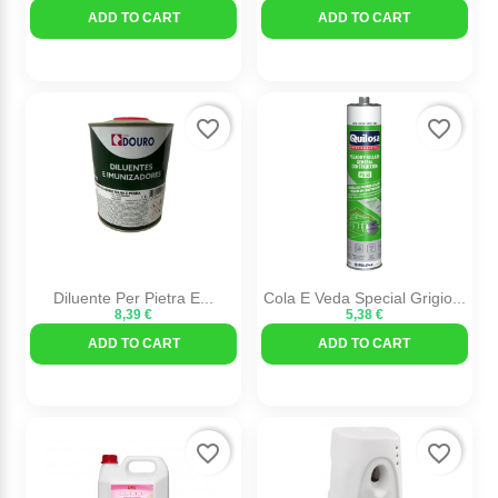
ADD TO CART
ADD TO CART
favorite_border
favorite_border
Diluente Per Pietra E...
Cola E Veda Special Grigio...
8,39 €
5,38 €
ADD TO CART
ADD TO CART
favorite_border
favorite_border