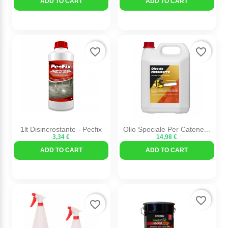
ADD TO CART
ADD TO CART
favorite_border
favorite_border
1lt Disincrostante - Pecfix
Olio Speciale Per Catene...
3,34 €
14,98 €
ADD TO CART
ADD TO CART
favorite_border
favorite_border