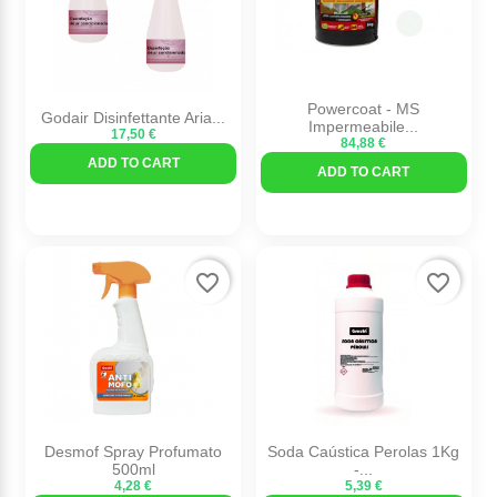
Powercoat - MS
Godair Disinfettante Aria...
Impermeabile...
17,50 €
84,88 €
ADD TO CART
ADD TO CART
favorite_border
favorite_border
Desmof Spray Profumato
Soda Caústica Perolas 1Kg
500ml
-...
4,28 €
5,39 €