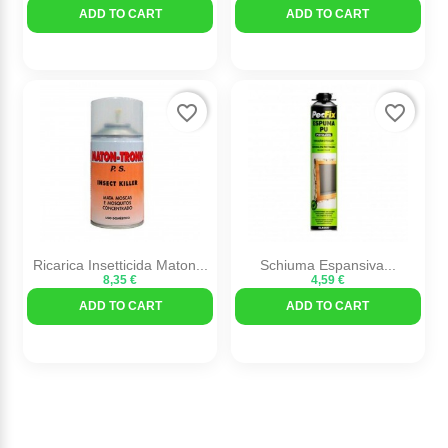
ADD TO CART
ADD TO CART
favorite_border
favorite_border
Ricarica Insetticida Maton...
Schiuma Espansiva...
8,35 €
4,59 €
ADD TO CART
ADD TO CART