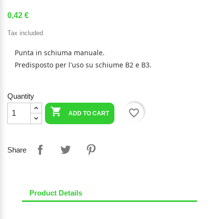
0,42 €
Tax included
Punta in schiuma manuale.
Predisposto per l'uso su schiume B2 e B3.
Quantity

favorite_border
ADD TO CART
Share
Product Details