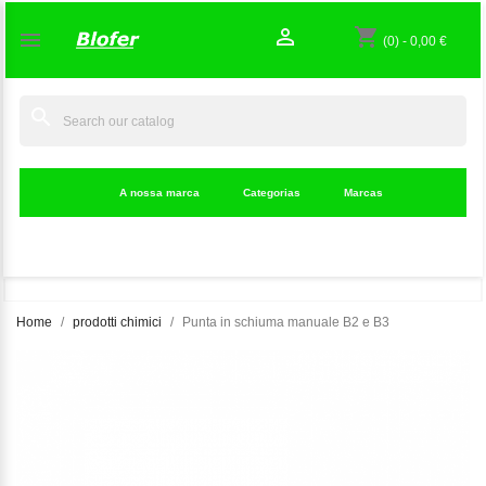

shopping_cart

(0)
-
0,00 €
search
A nossa marca
Categorias
Marcas
Home
prodotti chimici
Punta in schiuma manuale B2 e B3