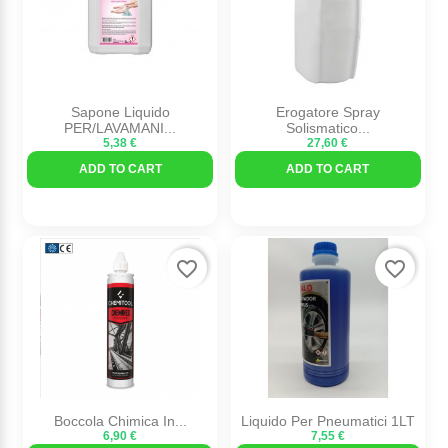
Sapone Liquido
Erogatore Spray
PER/LAVAMANI...
Solismatico...
5,38 €
27,60 €
ADD TO CART
ADD TO CART
favorite_border
favorite_border
Boccola Chimica In...
Liquido Per Pneumatici 1LT
6,90 €
7,55 €