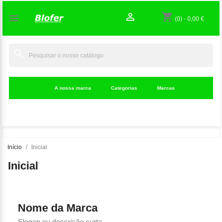

shopping_cart

(0)
-
0,00 €
search
A nossa marca
Categorias
Marcas
Início
Inicial
Inicial
Nome da Marca
Slogan ou descrição curta